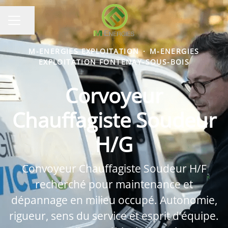
Partager la page
MENU CARRIÈRE
M-ENERGIES EXPLOITATION
·
M-ENERGIES
EXPLOITATION FONTENAY-SOUS-BOIS
Corvoyeur
Chauffagiste Soudeur
H/G
Convoyeur Chauffagiste Soudeur H/F
recherché pour maintenance et
dépannage en milieu occupé. Autonomie,
rigueur, sens du service et esprit d’équipe.