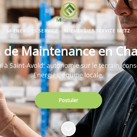
M-ENERGIES SERVICE
·
M-ENERGIES SERVICE METZ
n de Maintenance en Cha
à Saint-Avold: autonomie sur le terrain, consei
Energies, équipe locale.
Postuler