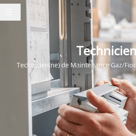
Partager la page
MENU CARRIÈRE
Technicie
Technicien(ne) de Maintenance Gaz/Fioul 