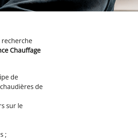
e, recherche
nce Chauffage
uipe de
 chaudières de
rs sur le
s ;