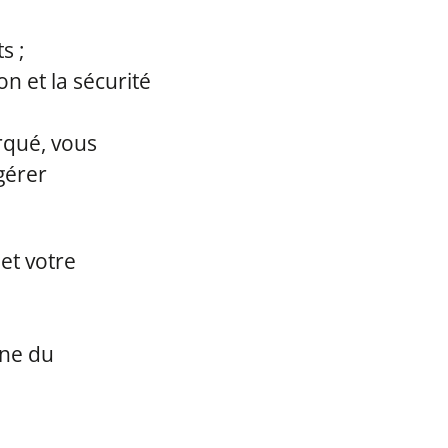
s ;
n et la sécurité
rqué, vous
gérer
et votre
ine du