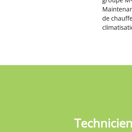
groupe M-E
Maintenanc
de chauffe
climatisat
Technicie