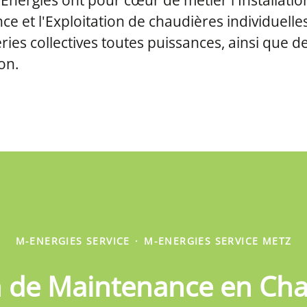
nergies ont pour cœur de métier l'Installation
e et l'Exploitation de chaudières individuelles
ries collectives toutes puissances, ainsi que d
ion.
M-ENERGIES SERVICE
·
M-ENERGIES SERVICE METZ
n de Maintenance en Cha