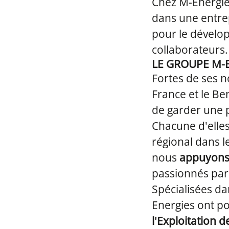
Chez M-Energie
dans une entrep
pour le dévelop
collaborateurs.
LE GROUPE M-
Fortes de ses n
France et le Be
de garder une p
Chacune d'elles
régional dans l
nous
appuyons 
passionnés par 
Spécialisées d
Energies ont p
l'Exploitation d