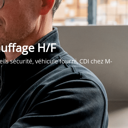
uffage H/F
ls sécurité, véhicule fourni, CDI chez M-