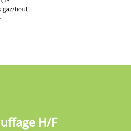
, la
 gaz/fioul,
e
uffage H/F