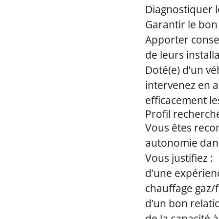
Diagnostiquer l
Garantir le bon
Apporter consei
de leurs install
Doté(e) d’un vé
intervenez en a
efficacement l
Profil recherch
Vous êtes recon
autonomie dans
Vous justifiez :
d’une expérienc
chauffage gaz/fi
d’un bon relatio
de la capacité 