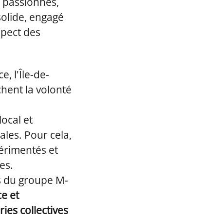
 passionnés,
solide, engagé
spect des
, l'Île-de-
hent la volonté
local et
ales. Pour cela,
érimentés et
es.
és du groupe M-
ce et
ries collectives