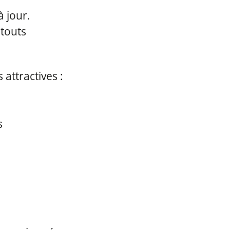
à jour.
atouts
 attractives :
s