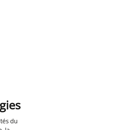
gies
étés du